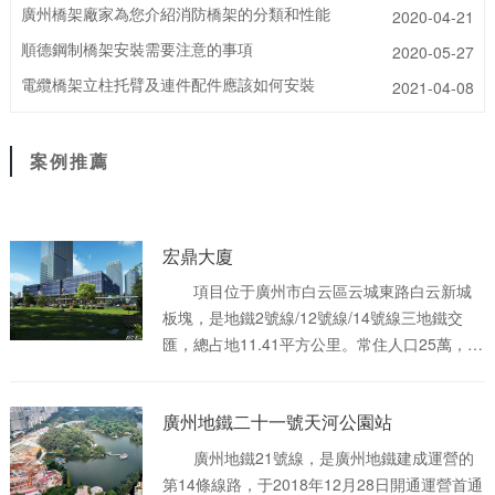
廣州橋架廠家為您介紹消防橋架的分類和性能
2020-04-21
順德鋼制橋架安裝需要注意的事項
2020-05-27
電纜橋架立柱托臂及連件配件應該如何安裝
2021-04-08
案例推薦
宏鼎大廈
項目位于廣州市白云區云城東路白云新城
板塊，是地鐵2號線/12號線/14號線三地鐵交
匯，總占地11.41平方公里。常住人口25萬，內
部四縱四橫、外部三縱四橫。AAAAA級旅游景
區白云山/飛翔兩大城市公園。六大專業市場：
廣州地鐵二十一號天河公園站
皮具/化妝品/汽配/農產品/服裝/裝飾材料，116
家批發市場3萬多商戶，年交易額近千億。
廣州地鐵21號線，是廣州地鐵建成運營的
第14條線路，于2018年12月28日開通運營首通