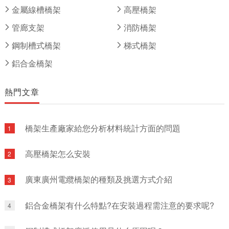
于梅縣區、梅江區、興寧市、豐順縣和五華縣
金屬線槽橋架
高壓橋架
幾何中心。園區由廣州市主導建設，借鑒廣州
管廊支架
消防橋架
科學城和廣州開發區的先進發展模式和發展經
驗，運用廣州對口幫扶的優勢，打造成廣州工
鋼制槽式橋架
梯式橋架
業發展飛地。梅州高新區是廣東省十大重點產
鋁合金橋架
業轉移工業園、廣東省首批循環經濟示范工業
園、省市共建戰略性新興產業基地。
熱門文章
橋架生產廠家給您分析材料統計方面的問題
1
高壓橋架怎么安裝
2
廣東廣州電纜橋架的種類及挑選方式介紹
3
鋁合金橋架有什么特點?在安裝過程需注意的要求呢?
4