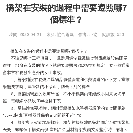
橋架在安裝的過程中需要遵照哪7
個標準？
時間: 2020-04-21 來源: 協合電氣 作者: 小協 閱讀數: 533
橋架在安裝的過程中需要遵照哪7個標準？
不論是哪些工程項目，一旦選用鋼制電纜橋架對電纜線設備開展
維護，那麼在安裝的情況下就需要遵照著7點標準和規定，要不然通常
會非常容易發生意外的安全事故。
1、橋架鋪設在易燃易爆物品氣體管道和供熱管道的正下方，當描
繪無要求時，與管路的小凈距，切合下列的標準：
2、橋架拐彎處的坎坷半徑，不小于橋架內電纜線小同意坎坷半
徑，電纜線小慧坎坷半徑見下表：
3、當描繪無要求時，鋼制電纜橋架水準機器設備的支架間距為
1.5～3M;挺直機器設備的支架間距不超1m;
4、橋架與支架間地腳螺栓、橋架對接板地腳螺栓固定不動擰緊無
丟失，螺帽位于橋架兩側;當鋁合金型材橋架與鋼支架堅守時，有相互