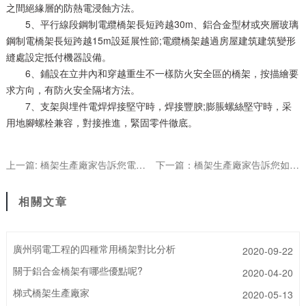
之間絕緣層的防熱電浸蝕方法。
5、平行線段鋼制電纜橋架長短跨越30m、鋁合金型材或夾層玻璃
鋼制電橋架長短跨越15m設延展性節;電纜橋架越過房屋建筑建筑變形
縫處設定抵付機器設備。
6、鋪設在立井內和穿越重生不一樣防火安全區的橋架，按描繪要
求方向，有防火安全隔堵方法。
7、支架與埋件電焊焊接堅守時，焊接豐腴;膨脹螺絲堅守時，采
用地腳螺栓兼容，對接推進，緊固零件徹底。
上一篇: 橋架生產廠家告訴您電纜橋架的防腐功能是怎樣實現的
下一篇：橋架生產廠家告訴您如何正確挑選鋼網橋架
相關文章
廣州弱電工程的四種常用橋架對比分析
2020-09-22
關于鋁合金橋架有哪些優點呢?
2020-04-20
梯式橋架生產廠家
2020-05-13