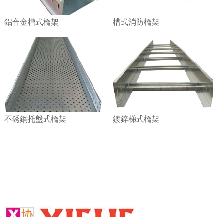
鋁合金槽式橋架
槽式消防橋架
不銹鋼托盤式橋架
鍍鋅梯式橋架