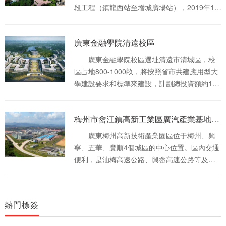
段工程（鎮龍西站至增城廣場站），2019年12
月20日開通后通段工程（員村站至鎮龍西站）
[1] ，標志色為深藍色。 廣州地鐵21號線，
廣東金融學院清遠校區
線路起于員村站，自西向東貫穿天河區、黃埔
區和增城區， [2] 貫穿東部新城區域，止于增
廣東金融學院校區選址清遠市清城區，校
城廣場站，大致呈“廠字形”走向。 截至
區占地800-1000畝，將按照省市共建應用型大
2019年12月，廣州地鐵21號線線路全長61.6千
學建設要求和標準來建設，計劃總投資額約15
米，其中地上段為14.7千米，穿山隧道6.8千
億元。
米，地下段為40.1千米；共設置21座車站，其
中地下站17座、高架站4座；采用6節編組B型
梅州市畬江鎮高新工業區廣汽產業基地項目
列車。 天河公園站是廣州地鐵21號線，未
廣東梅州高新技術產業園區位于梅州、興
來廣州地鐵11號線和廣州地鐵13號線的車站，
寧、五華、豐順4個城區的中心位置。區內交通
位于天河區黃埔大道與天府路-員村二橫路十字
便利，是汕梅高速公路、興畬高速公路等及廣
路口東北側的地底，是亞洲**的地下地鐵車站。
梅汕鐵路、梅坎鐵路、梅汕高鐵等的交匯點，
車站于2019年12月20日正式啟用。車站為21號
206國道、梅江河穿園而過，是梅州面向珠三
線快車停靠站。
角、溝通福建、江西、浙江、江蘇的交通樞
熱門標簽
紐。 梅州高新區為2003年批準設立的省級
高新區，位于梅州市區西南部約35公里處，處