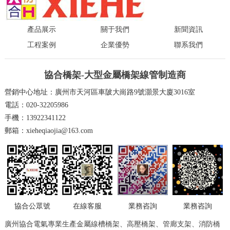
產品展示
關于我們
新聞資訊
工程案例
企業優勢
聯系我們
協合橋架-大型金屬橋架線管制造商
營銷中心地址：廣州市天河區車陂大崗路9號灝景大廈3016室
電話：020-32205986
手機：13922341122
郵箱：xieheqiaojia@163.com
在線客服
業務咨詢
業務咨詢
協合公眾號
廣州協合電氣專業生產金屬線槽橋架、高壓橋架、管廊支架、消防橋