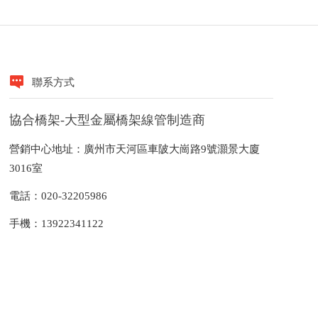
聯系方式
協合橋架-大型金屬橋架線管制造商
營銷中心地址：廣州市天河區車陂大崗路9號灝景大廈
3016室
電話：020-32205986
手機：13922341122
郵箱：xieheqiaojia@163.com