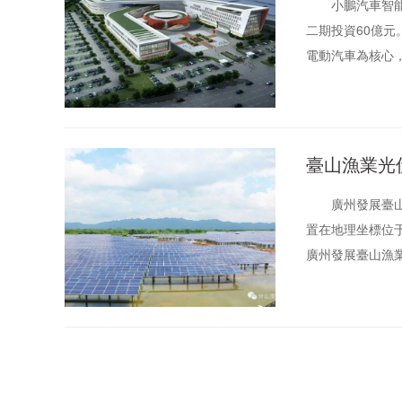
小鵬汽車智能網聯
二期投資60億
電動汽車為核心
應鏈合作、整車
臺山漁業光
廣州發展臺山漁
置在地理坐標位于東經
廣州發展臺山漁業
和輸電線路已按
50MVA 的主
成的出線以110k
水平面太陽總輻射量