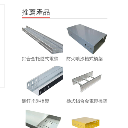
推薦產品
鋁合金托盤式電纜橋
防火噴涂槽式橋架
架
鍍鋅托盤橋架
梯式鋁合金電纜橋架