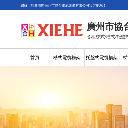
您好，歡迎訪問廣州市協合電氣設備有限公司官方網站！
廣州市協
各種梯式/槽式/托盤
首頁
槽式電纜橋架
托盤式電纜橋架
梯