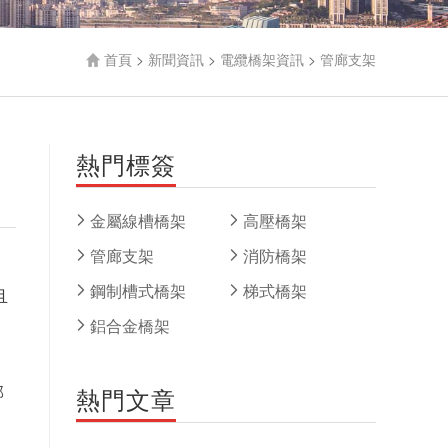
首頁
>
新聞資訊
>
電纜橋架資訊
>
管廊支架
熱門標簽
金屬線槽橋架
高壓橋架
管廊支架
消防橋架
鋼制槽式橋架
梯式橋架
且
鋁合金橋架
部
熱門文章