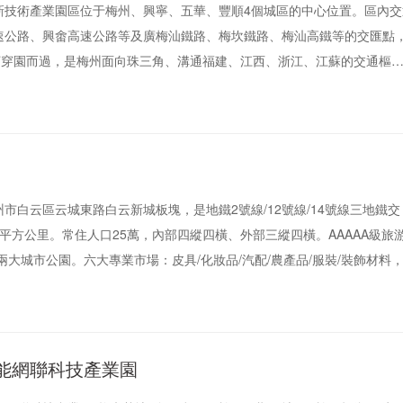
術產業園區位于梅州、興寧、五華、豐順4個城區的中心位置。區內交
速公路、興畬高速公路等及廣梅汕鐵路、梅坎鐵路、梅汕高鐵等的交匯點
江河穿園而過，是梅州面向珠三角、溝通福建、江西、浙江、江蘇的交通樞
區為2003年批準設立的省級高新區，位于梅州市區西南部約35公里處，
區、興寧市、豐順縣和五華縣幾何中心。園區由廣州市主導建設，借鑒廣
發區的先進發展模式和發展經驗，運用廣州對口幫扶的優勢，打造成廣州
州高新區是廣東省十大重點產業轉移工業園、廣東省首批循環經濟示范工
略性新興產業基地。
白云區云城東路白云新城板塊，是地鐵2號線/12號線/14號線三地鐵交
41平方公里。常住人口25萬，內部四縱四橫、外部三縱四橫。AAAAA級旅
兩大城市公園。六大專業市場：皮具/化妝品/汽配/農產品/服裝/裝飾材料
3萬多商戶，年交易額近千億。
能網聯科技產業園