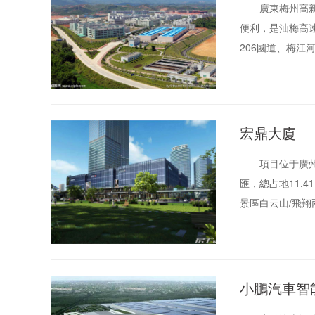
廣東梅州高新技
便利，是汕梅高
206國道、梅
紐。 梅州高新
于梅縣區、梅江
科學城和廣州開
業發展飛地。梅
宏鼎大廈
園、省市共建戰
項目位于廣州市
匯，總占地11.
景區白云山/飛翔
116家批發市場
小鵬汽車智