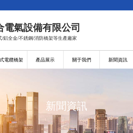
合電氣設備有限公司
式/鋁全金/不銹鋼/消防橋架等生產廠家
式電纜橋架
產品展示
關于我們
新聞資訊
新聞資訊