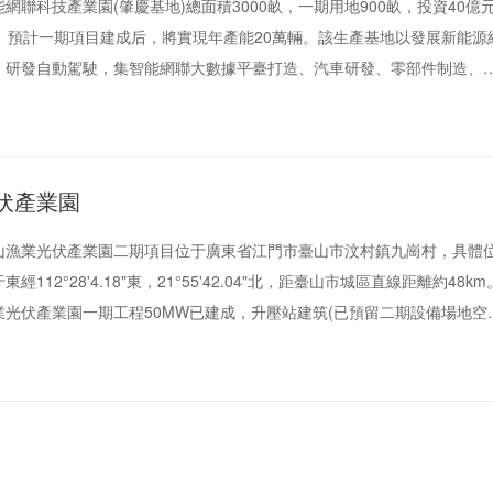
科技產業園(肇慶基地)總面積3000畝，一期用地900畝，投資40億元
元。預計一期項目建成后，將實現年產能20萬輛。該生產基地以發展新能源
，研發自動駕駛，集智能網聯大數據平臺打造、汽車研發、零部件制造、
生產、試制試驗、國際業務、汽車服務貿易等多種業務為一體。
伏產業園
業光伏產業園二期項目位于廣東省江門市臺山市汶村鎮九崗村，具體
112°28'4.18"東，21°55'42.04"北，距臺山市城區直線距離約48km
光伏產業園一期工程50MW已建成，升壓站建筑(已預留二期設備場地空
100MW規模建成，本次招標范圍為二期工程，二期工程項目需新建一臺
變及配套的GIS設備、配套高低壓柜以及光伏陣列等，本期擬通過一期工期已
V電壓等級接入汶村變電站110kV電網。本項目通過Meteonorm數據庫得
數據年平均為4,923.34 MJ/m2，年平均日照2006h。