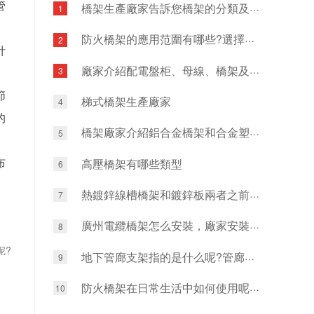
管
橋架生產廠家告訴您橋架的分類及功能有哪些?
1
防火橋架的應用范圍有哪些?選擇防火橋架應注意哪些要求呢?
2
針
廠家介紹配電盤柜、母線、橋架及配管工程安裝做法有哪些?
3
節
梯式橋架生產廠家
4
的
橋架廠家介紹鋁合金橋架和合金塑料電纜橋架
5
布
高壓橋架有哪些類型
6
熱鍍鋅線槽橋架和鍍鋅板兩者之前有什么區別?鍍鋅橋架的用途有哪些?
7
廣州電纜橋架怎么安裝，廠家安裝工藝分享
8
呢?
地下管廊支架指的是什么呢?管廊支架有哪些優勢呢?
9
防火橋架在日常生活中如何使用呢?該怎樣保養?
10