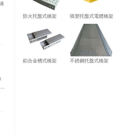
通
，
防火托盤式橋架
噴塑托盤式電纜橋架
處
州
工
業
鋁合金槽式橋架
不銹鋼托盤式橋架
游
，