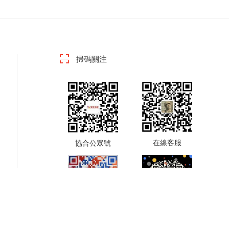
掃碼關注
在線客服
協合公眾號
業務咨詢
業務咨詢