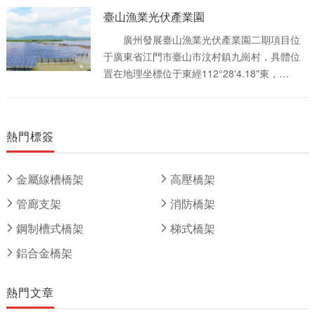
動汽車為核心，研發自動駕駛，集智能網聯大
臺山漁業光伏產業園
數據平臺打造、汽車研發、零部件制造、供應
鏈合作、整車生產、試制試驗、國際業務、汽
廣州發展臺山漁業光伏產業園二期項目位
車服務貿易等多種業務為一體。
于廣東省江門市臺山市汶村鎮九崗村，具體位
置在地理坐標位于東經112°28'4.18"東，
21°55'42.04"北，距臺山市城區直線距離約
48km。廣州發展臺山漁業光伏產業園一期工程
50MW已建成，升壓站建筑(已預留二期設備場
熱門標簽
地空間)和輸電線路已按100MW規模建成，本次
招標范圍為二期工程，二期工程項目需新建一
臺50MVA 的主變及配套的GIS設備、配套高低
金屬線槽橋架
高壓橋架
壓柜以及光伏陣列等，本期擬通過一期工期已
管廊支架
消防橋架
建成的出線以110kV電壓等級接入汶村變電站
110kV電網。本項目通過Meteonorm數據庫得
鋼制槽式橋架
梯式橋架
到水平面太陽總輻射量數據年平均為4,923.34
鋁合金橋架
MJ/m2，年平均日照2006h。
熱門文章