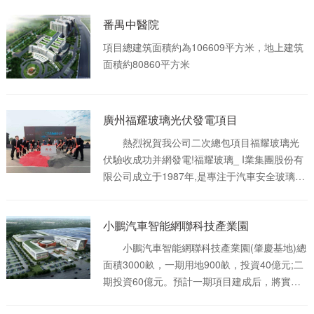
番禺中醫院
項目總建筑面積約為106609平方米，地上建筑
面積約80860平方米
廣州福耀玻璃光伏發電項目
熱烈祝賀我公司二次總包項目福耀玻璃光
伏驗收成功并網發電!福耀玻璃_ I業集團股份有
限公司成立于1987年,是專注于汽車安全玻璃和
工業技術玻璃領域的大型跨國集團，經過三十
余年的發展,福耀集團已成為全球**規模的汽車
小鵬汽車智能網聯科技產業園
玻璃專業供應商,產品得到全球**汽車制造企業
及主要汽車廠商的認證和選用，并被各大汽車
小鵬汽車智能網聯科技產業園(肇慶基地)總
制造企業評為“全球優秀供應商”。鄭州福耀玻璃
面積3000畝，一期用地900畝，投資40億元;二
有限公司作為福耀集團旗下的全資子公司,廠面
期投資60億元。預計一期項目建成后，將實現
積為12.5萬平方米,是全國**的大巴玻璃生產基
年產能20萬輛。該生產基地以發展新能源純電
地、全國轎車配件玻璃生產基地。