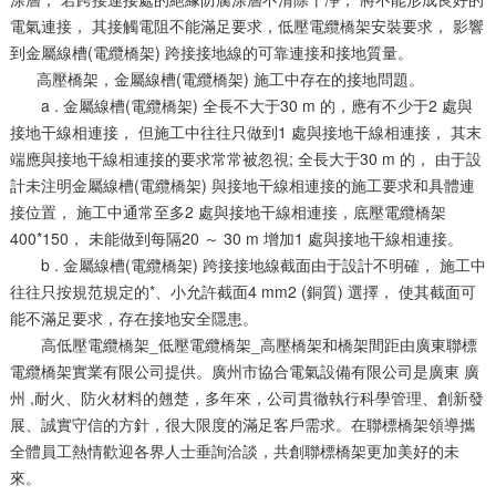
電氣連接， 其接觸電阻不能滿足要求，低壓電纜橋架安裝要求， 影響
到金屬線槽(電纜橋架) 跨接接地線的可靠連接和接地質量。
高壓橋架，金屬線槽(電纜橋架) 施工中存在的接地問題。
a . 金屬線槽(電纜橋架) 全長不大于30 m 的，應有不少于2 處與
接地干線相連接， 但施工中往往只做到1 處與接地干線相連接， 其末
端應與接地干線相連接的要求常常被忽視; 全長大于30 m 的， 由于設
計未注明金屬線槽(電纜橋架) 與接地干線相連接的施工要求和具體連
接位置， 施工中通常至多2 處與接地干線相連接，底壓電纜橋架
400*150， 未能做到每隔20 ～ 30 m 增加1 處與接地干線相連接。
b . 金屬線槽(電纜橋架) 跨接接地線截面由于設計不明確， 施工中
往往只按規范規定的*、小允許截面4 mm2 (銅質) 選擇， 使其截面可
能不滿足要求，存在接地安全隱患。
高低壓電纜橋架_低壓電纜橋架_高壓橋架和橋架間距由廣東聯標
電纜橋架實業有限公司提供。廣州市協合電氣設備有限公司是廣東 廣
州 ,耐火、防火材料的翹楚，多年來，公司貫徹執行科學管理、創新發
展、誠實守信的方針，很大限度的滿足客戶需求。在聯標橋架領導攜
全體員工熱情歡迎各界人士垂詢洽談，共創聯標橋架更加美好的未
來。