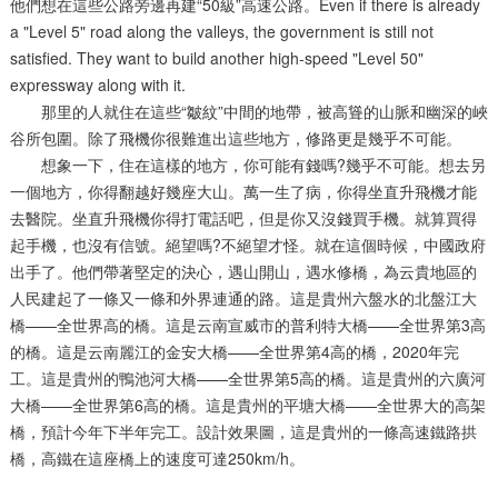
他們想在這些公路旁邊再建“50級”高速公路。Even if there is already
a "Level 5" road along the valleys, the government is still not
satisfied. They want to build another high-speed "Level 50"
expressway along with it.
那里的人就住在這些“皺紋”中間的地帶，被高聳的山脈和幽深的峽
谷所包圍。除了飛機你很難進出這些地方，修路更是幾乎不可能。
想象一下，住在這樣的地方，你可能有錢嗎?幾乎不可能。想去另
一個地方，你得翻越好幾座大山。萬一生了病，你得坐直升飛機才能
去醫院。坐直升飛機你得打電話吧，但是你又沒錢買手機。就算買得
起手機，也沒有信號。絕望嗎?不絕望才怪。就在這個時候，中國政府
出手了。他們帶著堅定的決心，遇山開山，遇水修橋，為云貴地區的
人民建起了一條又一條和外界連通的路。這是貴州六盤水的北盤江大
橋——全世界高的橋。這是云南宣威市的普利特大橋——全世界第3高
的橋。這是云南麗江的金安大橋——全世界第4高的橋，2020年完
工。這是貴州的鴨池河大橋——全世界第5高的橋。這是貴州的六廣河
大橋——全世界第6高的橋。這是貴州的平塘大橋——全世界大的高架
橋，預計今年下半年完工。設計效果圖，這是貴州的一條高速鐵路拱
橋，高鐵在這座橋上的速度可達250km/h。