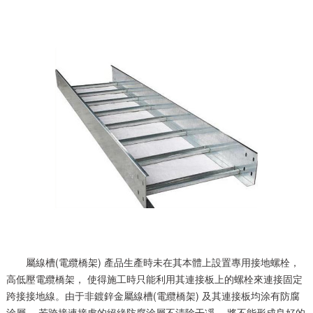
屬線槽(電纜橋架) 產品生產時未在其本體上設置專用接地螺栓，
高低壓電纜橋架， 使得施工時只能利用其連接板上的螺栓來連接固定
跨接接地線。由于非鍍鋅金屬線槽(電纜橋架) 及其連接板均涂有防腐
涂層， 若跨接連接處的絕緣防腐涂層不清除干凈， 將不能形成良好的