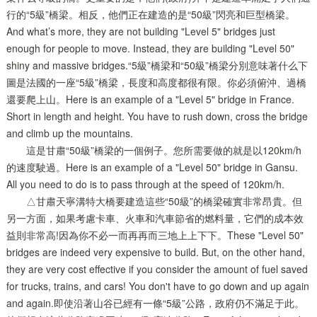
行的“5級”橋梁。相反，他們正在建造的是“50級”閃亮和巨型橋梁。
And what’s more, they are not building "Level 5" bridges just
enough for people to move. Instead, they are building "Level 50"
shiny and massive bridges.“5級”橋梁和“50級”橋梁分別意味著什么下
圖是法國的一座“5級”橋梁，長度和高度都很有限。你必須俯沖、過橋
還要爬上山。Here is an example of a "Level 5" bridge in France.
Short in length and height. You have to rush down, cross the bridge
and climb up the mountains.
這是甘肅“50級”橋梁的一個例子。您所需要做的就是以120km/h
的速度駛過。Here is an example of a "Level 50" bridge in Gansu.
All you need to do is to pass through at the speed of 120km/h.
△甘肅天寧溝特大橋要建造這些“50級”的橋梁確實非常昂貴。但
另一方面，如果考慮卡車、火車和汽車節省的燃料量，它們的成本效
益則非常高!因為你不必一而再再而三地上上下下。These "Level 50"
bridges are indeed very expensive to build. But, on the other hand,
they are very cost effective if you consider the amount of fuel saved
for trucks, trains, and cars! You don't have to go down and up again
and again.即使沿著山谷已經有一條“5級”公路，政府仍不滿足于此。