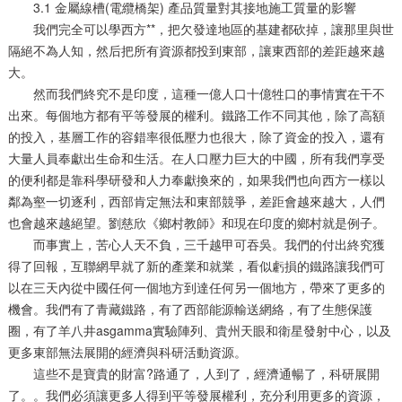
3.1 金屬線槽(電纜橋架) 產品質量對其接地施工質量的影響
我們完全可以學西方**，把欠發達地區的基建都砍掉，讓那里與世
隔絕不為人知，然后把所有資源都投到東部，讓東西部的差距越來越
大。
然而我們終究不是印度，這種一億人口十億牲口的事情實在干不
出來。每個地方都有平等發展的權利。鐵路工作不同其他，除了高額
的投入，基層工作的容錯率很低壓力也很大，除了資金的投入，還有
大量人員奉獻出生命和生活。在人口壓力巨大的中國，所有我們享受
的便利都是靠科學研發和人力奉獻換來的，如果我們也向西方一樣以
鄰為壑一切逐利，西部肯定無法和東部競爭，差距會越來越大，人們
也會越來越絕望。劉慈欣《鄉村教師》和現在印度的鄉村就是例子。
而事實上，苦心人天不負，三千越甲可吞吳。我們的付出終究獲
得了回報，互聯網早就了新的產業和就業，看似虧損的鐵路讓我們可
以在三天內從中國任何一個地方到達任何另一個地方，帶來了更多的
機會。我們有了青藏鐵路，有了西部能源輸送網絡，有了生態保護
圈，有了羊八井asgamma實驗陣列、貴州天眼和衛星發射中心，以及
更多東部無法展開的經濟與科研活動資源。
這些不是寶貴的財富?路通了，人到了，經濟通暢了，科研展開
了。。我們必須讓更多人得到平等發展權利，充分利用更多的資源，