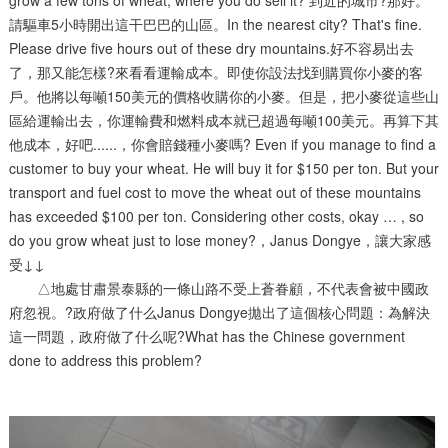
grow a few tons of wheat, where you do sell it? 到近的城市?那好。
請驅車5小時開出這干巴巴的山區。In the nearest city? That's fine.
Please drive five hours out of these dry mountains.好不容易出去
了，那又能怎樣?來看看運輸成本。即使你設法找到購買你小麥的客
戶。他將以每噸150美元的價格收購你的小麥。但是，把小麥從這些山
區給運輸出去，你運輸費和燃料成本就已超過每噸100美元。再算下其
他成本，好吧......，你會賠錢種小麥嗎? Even if you manage to find a
customer to buy your wheat. He will buy it for $150 per ton. But your
transport and fuel cost to move the wheat out of these mountains
has exceeded $100 per ton. Considering other costs, okay … , so
do you grow wheat just to lose money?，Janus Dongye，讓大家感
受↓↓
△地處甘肅景泰縣的一條山路不受上蒼眷顧，不代表會被中國政
府忽視。?政府做了什么Janus Dongye拋出了這個核心問題：為解決
這一問題，政府做了什么呢?What has the Chinese government
done to address this problem?