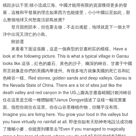
積跬步以千里;積小流成江海。中國才能用有限的資源獲得更多的發
展，這種和平發展的理念如果西方也能接受，小小中國以至如此，那
么整個地球又何愁復活節島效應?
登月固然賠本，但也要去做，不走出搖籃，地球就是下一個太平
洋中出現又消亡的小島。
附節選
來看看下面這張圖，這是一個典型的甘肅村莊的模樣。Have a
look at the following picture. This is what a typical village in Gansu
looks like.這張，紅色的巖石、黃色的沙子、幽深的峽谷。甘肅于中國
而言就像是你們的美國內華達州。有很多地方就像美國的死亡谷和紅
色峽谷一樣。Red stones, golden sands and deep valleys. Gansu is
the Nevada State of China. There are a lot of sites just like the
death valley and red canyon in the US.△圖為甘肅嘉峪關討賴河峽谷
住在這里是怎樣一種體驗呢?Janus Dongye描述了這樣一幅現實畫
面。假想你就住在這里。你在山谷里種植作物，但幾乎沒有雨。
Imagine you are living here. You grow your food in the valleys but
you have virtually no rainfall at all. 即使你如有天助神奇地設法成功種
了幾噸小麥，你能賣到哪里去?Even if you managed to magically