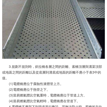
3.規劃不規則時，斜拉橋各層之間的距離、索橋頂層與溝渠頂部
或地面之間的距離以及從底層到溝底或地面的距離不應小于表3中的
值。
(1)電纜橋應位于腐蝕性液體管上方。
(2)電纜橋應位于熱管之下。
(3)當易燃氣體比空氣重時，電纜橋應位于管道上方。
(4)當易燃氣體比空氣輕時，電纜橋應在管道下。
4.電纜橋不應與下列管道平行敷設，當無法防止時，索橋的方向