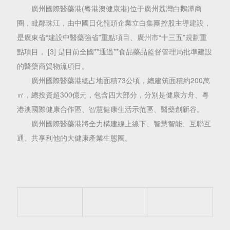
廣州國際醫藥港(粵港澳健康港)位于廣州荔灣白鵝潭商
圈，毗鄰珠江，由中國日化龍頭企業立白集團控股主導建設，
是廣東省“建設中醫藥強省”重點項目、廣州市“十三五”規劃重
點項目， [3] 是目前全國**通過**食品藥品監督管理局批準建設
的醫藥商貿物流項目。
廣州國際醫藥港總占地面積73公頃，總建筑面積約200萬
㎡，總投資超300億元，包含四大部分，分別是健康方舟、粵
港澳國際健康合作區、智慧健康生活示范區、醫藥創新谷。
廣州國際醫藥港將全力構建線上線下、智慧智能、互聯互
通、共享利他的大健康產業生態圈。