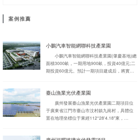
案例推薦
小鵬汽車智能網聯科技產業園
小鵬汽車智能網聯科技產業園(肇慶基地)總
面積3000畝，一期用地900畝，投資40億元;二
期投資60億元。預計一期項目建成后，將實現
年產能20萬輛。該生產基地以發展新能源純電
動汽車為核心，研發自動駕駛，集智能網聯大
臺山漁業光伏產業園
數據平臺打造、汽車研發、零部件制造、供應
鏈合作、整車生產、試制試驗、國際業務、汽
廣州發展臺山漁業光伏產業園二期項目位
車服務貿易等多種業務為一體。
于廣東省江門市臺山市汶村鎮九崗村，具體位
置在地理坐標位于東經112°28'4.18"東，
21°55'42.04"北，距臺山市城區直線距離約
48km。廣州發展臺山漁業光伏產業園一期工程
廣州福耀玻璃光伏發電項目