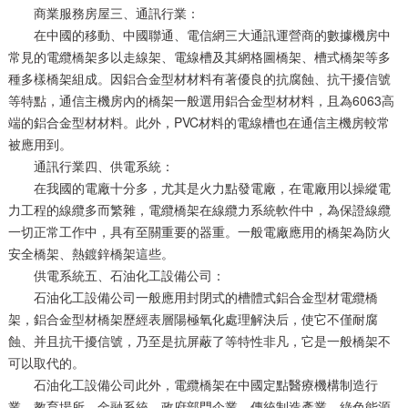
商業服務房屋三、通訊行業：
在中國的移動、中國聯通、電信網三大通訊運營商的數據機房中
常見的電纜橋架多以走線架、電線槽及其網格圖橋架、槽式橋架等多
種多樣橋架組成。因鋁合金型材材料有著優良的抗腐蝕、抗干擾信號
等特點，通信主機房內的橋架一般選用鋁合金型材材料，且為6063高
端的鋁合金型材材料。此外，PVC材料的電線槽也在通信主機房較常
被應用到。
通訊行業四、供電系統：
在我國的電廠十分多，尤其是火力點發電廠，在電廠用以操縱電
力工程的線纜多而繁雜，電纜橋架在線纜力系統軟件中，為保證線纜
一切正常工作中，具有至關重要的器重。一般電廠應用的橋架為防火
安全橋架、熱鍍鋅橋架這些。
供電系統五、石油化工設備公司：
石油化工設備公司一般應用封閉式的槽體式鋁合金型材電纜橋
架，鋁合金型材橋架歷經表層陽極氧化處理解決后，使它不僅耐腐
蝕、并且抗干擾信號，乃至是抗屏蔽了等特性非凡，它是一般橋架不
可以取代的。
石油化工設備公司此外，電纜橋架在中國定點醫療機構制造行
業、教育場所、金融系統、政府部門企業、傳統制造產業、綠色能源