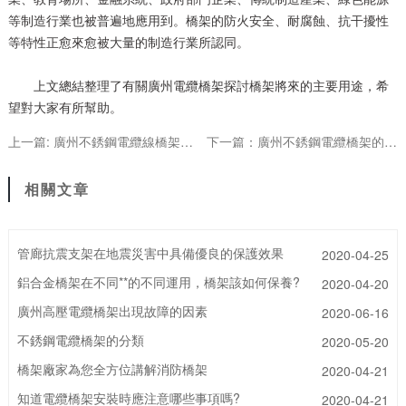
等制造行業也被普遍地應用到。橋架的防火安全、耐腐蝕、抗干擾性
等特性正愈來愈被大量的制造行業所認同。
上文總結整理了有關廣州電纜橋架探討橋架將來的主要用途，希
望對大家有所幫助。
上一篇: 廣州不銹鋼電纜線橋架的幾類普遍安裝方式
下一篇：廣州不銹鋼電纜橋架的材質差異
相關文章
管廊抗震支架在地震災害中具備優良的保護效果
2020-04-25
鋁合金橋架在不同**的不同運用，橋架該如何保養?
2020-04-20
廣州高壓電纜橋架出現故障的因素
2020-06-16
不銹鋼電纜橋架的分類
2020-05-20
橋架廠家為您全方位講解消防橋架
2020-04-21
知道電纜橋架安裝時應注意哪些事項嗎?
2020-04-21