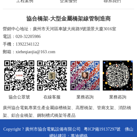
工程案例
企業優勢
聯系我們
協合橋架-大型金屬橋架線管制造商
營銷中心地址：廣州市天河區車陂大崗路9號灝景大廈3016室
電話：020-32205986
手機：13922341122
郵箱：xieheqiaojia@163.com
在線客服
業務咨詢
業務咨詢
協合公眾號
廣州協合電氣專業生產金屬線槽橋架、高壓橋架、管廊支架、消防橋
架、鋁合金橋架、鋼制槽式橋架等產品
Copyright ? 廣州市協合電氣設備有限公司
粵ICP備19137297號
佛山
網站建設
：
萬迪網絡