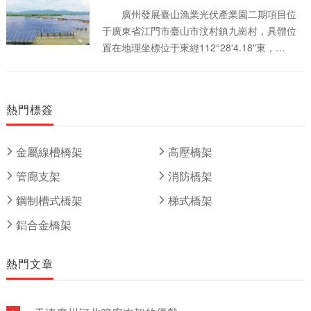
區和增城區， [2] 貫穿東部新城區域，止于增
廣州發展臺山漁業光伏產業園二期項目位
城廣場站，大致呈“廠字形”走向。 截至
于廣東省江門市臺山市汶村鎮九崗村，具體位
2019年12月，廣州地鐵21號線線路全長61.6千
置在地理坐標位于東經112°28'4.18"東，
米，其中地上段為14.7千米，穿山隧道6.8千
21°55'42.04"北，距臺山市城區直線距離約
米，地下段為40.1千米；共設置21座車站，其
48km。廣州發展臺山漁業光伏產業園一期工程
中地下站17座、高架站4座；采用6節編組B型
50MW已建成，升壓站建筑(已預留二期設備場
熱門標簽
列車。 天河公園站是廣州地鐵21號線，未
地空間)和輸電線路已按100MW規模建成，本次
來廣州地鐵11號線和廣州地鐵13號線的車站，
招標范圍為二期工程，二期工程項目需新建一
位于天河區黃埔大道與天府路-員村二橫路十字
臺50MVA 的主變及配套的GIS設備、配套高低
金屬線槽橋架
高壓橋架
路口東北側的地底，是亞洲**的地下地鐵車站。
壓柜以及光伏陣列等，本期擬通過一期工期已
管廊支架
消防橋架
車站于2019年12月20日正式啟用。車站為21號
建成的出線以110kV電壓等級接入汶村變電站
線快車停靠站。
110kV電網。本項目通過Meteonorm數據庫得
鋼制槽式橋架
梯式橋架
到水平面太陽總輻射量數據年平均為4,923.34
鋁合金橋架
MJ/m2，年平均日照2006h。
熱門文章