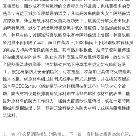
互相反映，而造成不天然氣體的全過程是放熱反應，也耗費很多的發
熱量，有益于減少管理體系的溫度，具備高效率的防火安全隔熱保溫
實際效果。薄型建筑涂料在火苗高溫功效下，鍍層受分解反應出很多
的稀有氣體。減少了易燃氣體和空氣中氧的濃度值，使點燃緩解或室
息，并見火時，鍍層澎漲聚氨酯發泡產生隔熱保溫土壤層，并聚氨酯
發泡層不但阻隔了co2，而且在高溫下(1000攝氏上下)與鋼板材有極強
的粘結力和具備優良的耐火性。其導熱系數很低，延滯了發熱量傳達
給被維護板材的速率，防止火苗和高溫立即攻擊鋼零部件，故防火安
全隔熱保溫成效顯著。消防橋架在地下停車場中規定防火時間超過
1h。規定橋架防火安全的區間，可在拖盤、梯架加上具備防火或阻燃
性木地板、網原材料組成封閉式或半封閉式式構造，并在橋架表層刷
涂合乎CECS2490《鋼結構防火涂料應用技術規范》的防火安全鍍
層。防火材料便是根據將建筑涂料刷在這些易燃性原材料的表層，能
提升原材料的防火工作能力，緩解火苗擴散快速傳播，或在一定時間
機械能阻攔點燃，這一類建筑涂料稱之為防火材料，或稱為阻燃性建
筑涂料。
上一篇: 什么是消防橋架 消防橋架和普通橋架有什么區別呢?
下一篇：廣州橋架廠家為您介紹消防橋架的分類和性能