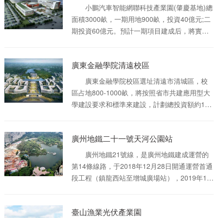
小鵬汽車智能網聯科技產業園(肇慶基地)總
面積3000畝，一期用地900畝，投資40億元;二
期投資60億元。預計一期項目建成后，將實現
年產能20萬輛。該生產基地以發展新能源純電
動汽車為核心，研發自動駕駛，集智能網聯大
廣東金融學院清遠校區
數據平臺打造、汽車研發、零部件制造、供應
鏈合作、整車生產、試制試驗、國際業務、汽
廣東金融學院校區選址清遠市清城區，校
車服務貿易等多種業務為一體。
區占地800-1000畝，將按照省市共建應用型大
學建設要求和標準來建設，計劃總投資額約15
億元。
廣州地鐵二十一號天河公園站
廣州地鐵21號線，是廣州地鐵建成運營的
第14條線路，于2018年12月28日開通運營首通
段工程（鎮龍西站至增城廣場站），2019年12
月20日開通后通段工程（員村站至鎮龍西站）
[1] ，標志色為深藍色。 廣州地鐵21號線，
臺山漁業光伏產業園
線路起于員村站，自西向東貫穿天河區、黃埔