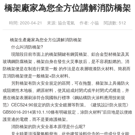
橋架廠家為您全方位講解消防橋架
時間: 2020-04-21 來源: 協合電氣 作者: 小協 閱讀數: 512
橋架生產廠家為您全方位講解消防橋架
什么叫消防橋架?
現階段目前市面上的橋架關鍵有鋼質橋架、鋁合金型材橋架及其
玻璃鋼防腐橋架，橋架自身在發生火災事故后，是不容易點燃的。消
防橋架便是在制造行業里一般 的作法是在表層噴漆防火材料。簡易而
言消防橋架便是一般橋架+防火材料。
另對橋架有防火安全規定的區間，可在拖盤、梯架加上具備防火
或阻燃性木地板、網原材料，使其組成封閉式或半封閉式式構造，并
應在橋架表層刷涂符合我國執行標準《鋼結構防火涂料應用技術規
范》CECS24:90規定的防火安全鍍層等對策。《建筑設計防火規范》
GB50016-2014第10.1.10條有明確規定，涂防火材料*后目地是以便維
護里邊的電纜，而不是要維護橋架。
消防橋架的防火安全基本原理是什么呢?
見火時要澎漲聚氨酯發泡，此外建筑涂料中含的一些成分見火能