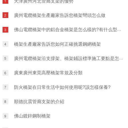
天津廣州河北管廊支架的優勢
1
廣州電纜橋架生產廠家告訴您橋架彎頭怎么做
2
佛山電纜橋架中的鋁合金橋架是怎么樣的?有什么型號？
3
橋架生產廠家告訴您如何正確挑選鋼網橋架
4
廣州電纜橋架沿支撐架、橋架鋪設標準施工要點是怎么樣的呢?
5
廣東廣州東莞高壓橋架常規及分類
6
防火橋架在日常生活中如何使用呢?該怎樣保養?
7
順德抗震管廊支架的介紹
8
佛山鍍鋅鋼制橋架
9