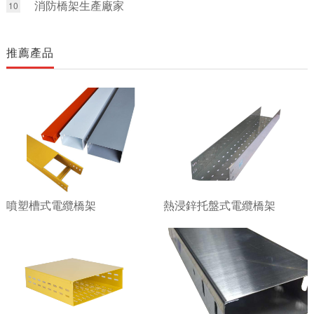
消防橋架生產廠家
10
推薦產品
噴塑槽式電纜橋架
熱浸鋅托盤式電纜橋架