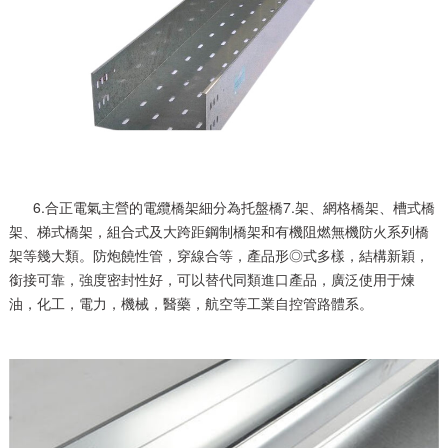
6.合正電氣主營的電纜橋架細分為托盤橋7.架、網格橋架、槽式橋
架、梯式橋架，組合式及大跨距鋼制橋架和有機阻燃無機防火系列橋
架等幾大類。防炮饒性管，穿線合等，產品形◎式多樣，結構新穎，
銜接可靠，強度密封性好，可以替代同類進口產品，廣泛使用于煉
油，化工，電力，機械，醫藥，航空等工業自控管路體系。