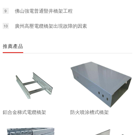
佛山強電普通豎井橋架工程
9
廣州高壓電纜橋架出現故障的因素
10
推薦產品
鋁合金梯式電纜橋架
防火噴涂槽式橋架