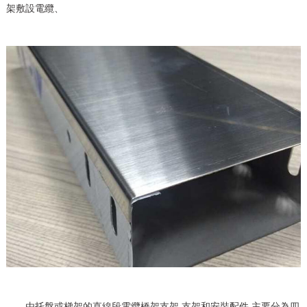
架敷設電纜、
由托盤或梯架的直線段電纜橋架支架,支架和安裝配件,主要分為四