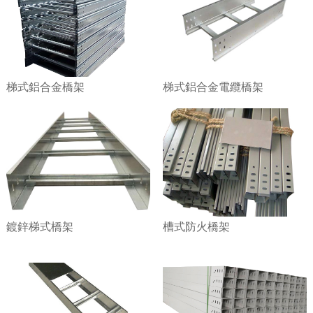
梯式鋁合金橋架
梯式鋁合金電纜橋架
鍍鋅梯式橋架
槽式防火橋架