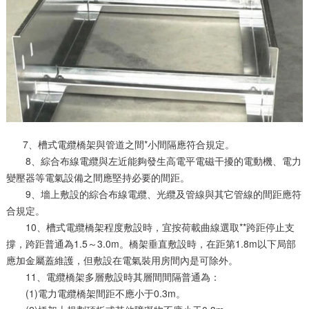
7、槽式電纜橋架與管道之間*小間隔應符合規定。
8、綜合布線電纜與左近能夠發生高電平電磁干擾的電動機、電力
變壓器等電氣設備之間應堅持必要的間距。
9、墻上敷設的綜合布線電纜、光纜及管線與其它管線的間距應符
合規定。
10、槽式電纜橋架程度敷設時，宜按荷載曲線選取**跨距停止支
撐，跨距普通為1.5～3.0m。橋架垂直敷設時，在距第1.8m以下局部
應加金屬蓋維護，但敷設在電氣裝用房間內是可除外。
11、電纜橋架多層敷設時其層間間隔普通為：
(1)電力電纜橋架間距不應小于0.3m。