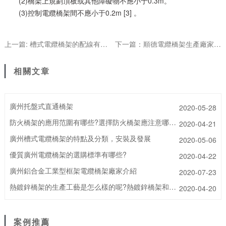
(2)橋架上規劃頂板或其他障礙物不應小于0.3m。
(3)控制電纜橋架間不應小于0.2m [3] 。
上一篇: 槽式電纜橋架的配線有什么要求?安裝過程中需要哪些防護呢?
下一篇：順德電纜橋架生產廠家抗震支架商需要滿足哪些要求呢?
相關文章
廣州托盤式直通橋架
2020-05-28
防火橋架的應用范圍有哪些?選擇防火橋架應注意哪些要求呢?
2020-04-21
廣州槽式電纜橋架的特點及分類，安裝及發展
2020-05-06
優質廣州電纜橋架的選購標準有哪些?
2020-04-22
廣州鋁合金工業型框架電纜橋架廠家介紹
2020-07-23
熱鍍鋅橋架的生產工藝是怎么樣的呢?熱鍍鋅橋架和冷鍍鋅橋架有哪些區別?
2020-04-20
案例推薦