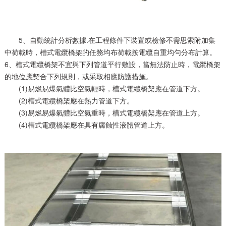
5、自動統計分析數據.在工程條件下裝置或檢修不需思索附加集
中荷載時，槽式電纜橋架的任務均布荷載按電纜自重均勻分布計算。
6、槽式電纜橋架不宜與下列管道平行敷設，當無法防止時，電纜橋架
的地位應契合下列規則，或采取相應防護措施。
(1)易燃易爆氣體比空氣輕時，槽式電纜橋架應在管道下方。
(2)槽式電纜橋架應在熱力管道下方。
(3)易燃易爆氣體比空氣重時，槽式電纜橋架應在管道上方。
(4)槽式電纜橋架應在具有腐蝕性液體管道上方。