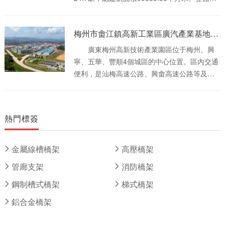
筑分為地下三層，地上二十二層，具備總部辦
公、賓館、隧道博物館、會議中心和地下車庫
梅州市畬江鎮高新工業區廣汽產業基地項目
等功能，致力于打造綠色節能、開放共享、5A
品質的現代化辦公空間。
廣東梅州高新技術產業園區位于梅州、興
寧、五華、豐順4個城區的中心位置。區內交通
便利，是汕梅高速公路、興畬高速公路等及廣
梅汕鐵路、梅坎鐵路、梅汕高鐵等的交匯點，
206國道、梅江河穿園而過，是梅州面向珠三
角、溝通福建、江西、浙江、江蘇的交通樞
熱門標簽
紐。 梅州高新區為2003年批準設立的省級
高新區，位于梅州市區西南部約35公里處，處
于梅縣區、梅江區、興寧市、豐順縣和五華縣
金屬線槽橋架
高壓橋架
幾何中心。園區由廣州市主導建設，借鑒廣州
管廊支架
消防橋架
科學城和廣州開發區的先進發展模式和發展經
驗，運用廣州對口幫扶的優勢，打造成廣州工
鋼制槽式橋架
梯式橋架
業發展飛地。梅州高新區是廣東省十大重點產
鋁合金橋架
業轉移工業園、廣東省首批循環經濟示范工業
園、省市共建戰略性新興產業基地。