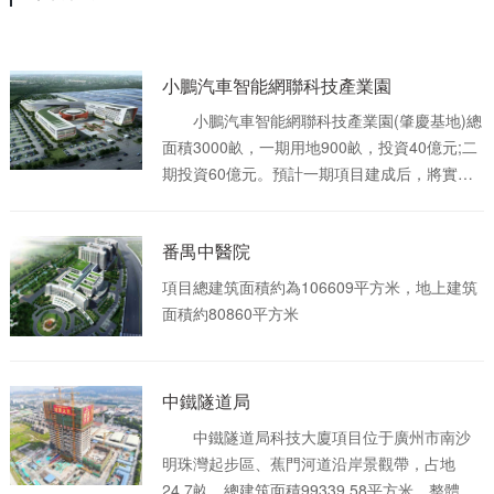
小鵬汽車智能網聯科技產業園
小鵬汽車智能網聯科技產業園(肇慶基地)總
面積3000畝，一期用地900畝，投資40億元;二
期投資60億元。預計一期項目建成后，將實現
年產能20萬輛。該生產基地以發展新能源純電
動汽車為核心，研發自動駕駛，集智能網聯大
番禺中醫院
數據平臺打造、汽車研發、零部件制造、供應
鏈合作、整車生產、試制試驗、國際業務、汽
項目總建筑面積約為106609平方米，地上建筑
車服務貿易等多種業務為一體。
面積約80860平方米
中鐵隧道局
中鐵隧道局科技大廈項目位于廣州市南沙
明珠灣起步區、蕉門河道沿岸景觀帶，占地
24.7畝，總建筑面積99339.58平方米。整體建