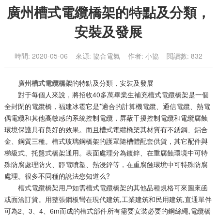
廣州槽式電纜橋架的特點及分類，
安裝及發展
時間: 2020-05-06 來源: 協合電氣 作者: 小協 閱讀數: 832
廣州
槽式電纜橋架
的特點及分類，安裝及發展
對于每個人來說，將招收40多萬畢業生補充槽式電纜橋架是一個
全封閉的電纜橋，福建冰雹它是*適合的計算機電纜、通信電纜、熱電
偶電纜和其他高敏感的系統控制電纜，屏蔽干擾控制電纜和電纜腐蝕
環境保護具有良好的效果。而且槽式電纜橋架其材質有不銹鋼、鋁合
金、鋼質三種。槽式玻璃鋼橋架的護罩隨槽體配套供貨，其它配件與
梯級式、托盤式橋架通用。表面處理分為鍍鋅、在重腐蝕環境中可特
殊防腐處理防火、靜電噴塑、熱浸鋅等，在重腐蝕環境中可特殊防腐
處理。很多不同種的說法您知道么?
槽式電纜橋架用戶如需槽式電纜橋架的其他品種規格可來圖來函
或面洽訂貨。用整張鋼板彎在現代建筑,工業建筑和民用建筑,直通單件
可為2、3、4、6m而成的槽式部件所有需要安裝必要的鋼絲繩,電纜橋