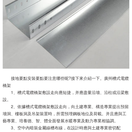
接地要點安裝要點要注意哪些呢?接下來介紹一下。廣州槽式電纜
橋架
1、槽式電纜橋架敷設走向應短捷，并應盡量沿墻、沿柱或沿梁敷
設。
2、依據槽式電纜橋架敷設走向，向土建專業、構造專業提出預留
墻洞、樓板洞及吊架裝置時，所需預埋鋼板地位及荷載。并且應與工
藝專業、培養德、智、體全面發展水暖專業及動力專業相協調。
3、空中內暗裝金屬線槽布線，在設計時應與土建專業密切配