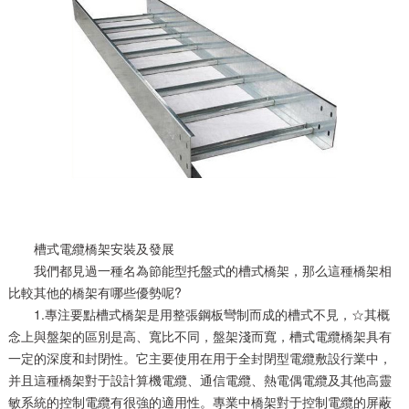
槽式電纜橋架安裝及發展
我們都見過一種名為節能型托盤式的槽式橋架，那么這種橋架相
比較其他的橋架有哪些優勢呢?
1.專注要點槽式橋架是用整張鋼板彎制而成的槽式不見，☆其概
念上與盤架的區別是高、寬比不同，盤架淺而寬，槽式電纜橋架具有
一定的深度和封閉性。它主要使用在用于全封閉型電纜敷設行業中，
并且這種橋架對于設計算機電纜、通信電纜、熱電偶電纜及其他高靈
敏系統的控制電纜有很強的適用性。專業中橋架對于控制電纜的屏蔽