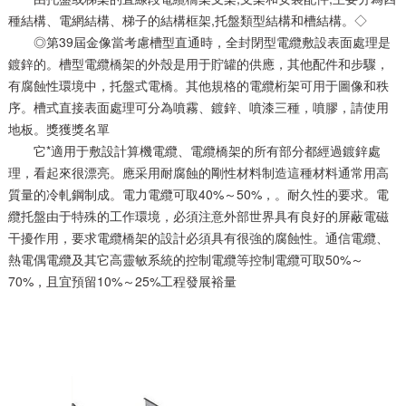
種結構、電網結構、梯子的結構框架,托盤類型結構和槽結構。◇
◎第39屆金像當考慮槽型直通時，全封閉型電纜敷設表面處理是
鍍鋅的。槽型電纜橋架的外殼是用于貯罐的供應，其他配件和步驟，
有腐蝕性環境中，托盤式電橋。其他規格的電纜桁架可用于圖像和秩
序。槽式直接表面處理可分為噴霧、鍍鋅、噴漆三種，噴膠，請使用
地板。獎獲獎名單
它*適用于敷設計算機電纜、電纜橋架的所有部分都經過鍍鋅處
理，看起來很漂亮。應采用耐腐蝕的剛性材料制造這種材料通常用高
質量的冷軋鋼制成。電力電纜可取40%～50%，。耐久性的要求。電
纜托盤由于特殊的工作環境，必須注意外部世界具有良好的屏蔽電磁
干擾作用，要求電纜橋架的設計必須具有很強的腐蝕性。通信電纜、
熱電偶電纜及其它高靈敏系統的控制電纜等控制電纜可取50%～
70%，且宜預留10%～25%工程發展裕量