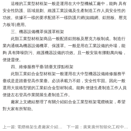
這種的工業型材框架一般是運用在大中型機械工廠中，能夠 具有
安全性防護、區域規劃、維護工業設備及生產制造工作人員安全性的
功效。依據不一樣的要求配搭不一樣防護片網(如鐵網、鋁朔板、壓克
力板等)應用。
三、機器設備機罩保護罩框架
此類工業型材框架商品一般配搭鋁朔板及壓克力板制成。制造行
業內通稱為機器設備機罩、保護罩。一般是用在工業設備的外場，能
夠 具有降噪防污、維護機器設備的功效。且一般安裝有挪動萬向輪，
便捷靈便。
四、維修服務平臺/踏臺支撐點框架
此類工業鋁合金型材框架一般運用在大中型機器設備維修服務平
臺或是是踏臺登高作業臺。必須承載力不錯，安全性牢固。因此一般
選用大規格型號的工業鋁合金型材制成。能夠 便捷生產制造工作人員
便捷左右登高作業開展生產制造工作。
廠家上文總結整理了有關介紹鋁合金工業型框架電纜橋架，希望
對大家有所幫助。
上一篇: 電纜橋架生產廠家介紹電纜常見的回答
下一篇：廣東廣州智能化工程中常見的電纜橋架介紹