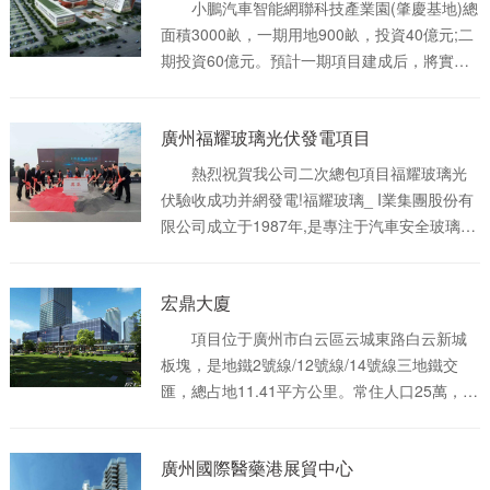
小鵬汽車智能網聯科技產業園(肇慶基地)總
面積3000畝，一期用地900畝，投資40億元;二
期投資60億元。預計一期項目建成后，將實現
年產能20萬輛。該生產基地以發展新能源純電
動汽車為核心，研發自動駕駛，集智能網聯大
廣州福耀玻璃光伏發電項目
數據平臺打造、汽車研發、零部件制造、供應
鏈合作、整車生產、試制試驗、國際業務、汽
熱烈祝賀我公司二次總包項目福耀玻璃光
車服務貿易等多種業務為一體。
伏驗收成功并網發電!福耀玻璃_ I業集團股份有
限公司成立于1987年,是專注于汽車安全玻璃和
工業技術玻璃領域的大型跨國集團，經過三十
余年的發展,福耀集團已成為全球**規模的汽車
宏鼎大廈
玻璃專業供應商,產品得到全球**汽車制造企業
及主要汽車廠商的認證和選用，并被各大汽車
項目位于廣州市白云區云城東路白云新城
制造企業評為“全球優秀供應商”。鄭州福耀玻璃
板塊，是地鐵2號線/12號線/14號線三地鐵交
有限公司作為福耀集團旗下的全資子公司,廠面
匯，總占地11.41平方公里。常住人口25萬，內
積為12.5萬平方米,是全國**的大巴玻璃生產基
部四縱四橫、外部三縱四橫。AAAAA級旅游景
地、全國轎車配件玻璃生產基地。
區白云山/飛翔兩大城市公園。六大專業市場：
廣州國際醫藥港展貿中心
皮具/化妝品/汽配/農產品/服裝/裝飾材料，116