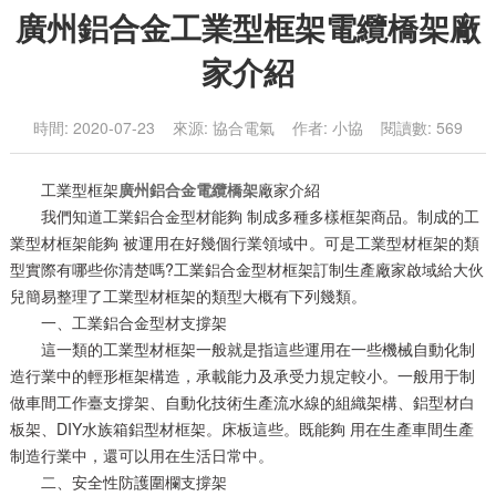
廣州鋁合金工業型框架電纜橋架廠
家介紹
時間: 2020-07-23 來源: 協合電氣 作者: 小協 閱讀數: 569
工業型框架
廣州
鋁合金電纜橋架
廠家介紹
我們知道工業鋁合金型材能夠 制成多種多樣框架商品。制成的工
業型材框架能夠 被運用在好幾個行業領域中。可是工業型材框架的類
型實際有哪些你清楚嗎?工業鋁合金型材框架訂制生產廠家啟域給大伙
兒簡易整理了工業型材框架的類型大概有下列幾類。
一、工業鋁合金型材支撐架
這一類的工業型材框架一般就是指這些運用在一些機械自動化制
造行業中的輕形框架構造，承載能力及承受力規定較小。一般用于制
做車間工作臺支撐架、自動化技術生產流水線的組織架構、鋁型材白
板架、DIY水族箱鋁型材框架。床板這些。既能夠 用在生產車間生產
制造行業中，還可以用在生活日常中。
二、安全性防護圍欄支撐架