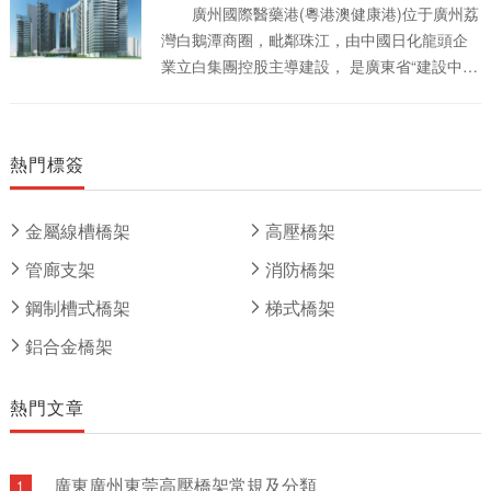
家批發市場3萬多商戶，年交易額近千億。
廣州國際醫藥港(粵港澳健康港)位于廣州荔
灣白鵝潭商圈，毗鄰珠江，由中國日化龍頭企
業立白集團控股主導建設， 是廣東省“建設中醫
藥強省”重點項目、廣州市“十三五”規劃重點項
目， [3] 是目前全國**通過**食品藥品監督管理
局批準建設的醫藥商貿物流項目。 廣州國
熱門標簽
際醫藥港總占地面積73公頃，總建筑面積約200
萬㎡，總投資超300億元，包含四大部分，分別
是健康方舟、粵港澳國際健康合作區、智慧健
金屬線槽橋架
高壓橋架
康生活示范區、醫藥創新谷。 廣州國際醫
管廊支架
消防橋架
藥港將全力構建線上線下、智慧智能、互聯互
通、共享利他的大健康產業生態圈。
鋼制槽式橋架
梯式橋架
鋁合金橋架
熱門文章
廣東廣州東莞高壓橋架常規及分類
1