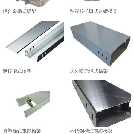
鋁合金梯式橋架
熱浸鋅托盤式電纜橋架
鍍鋅槽式橋架
防火噴涂槽式橋架
噴塑梯式電纜橋架
不銹鋼槽式電纜橋架