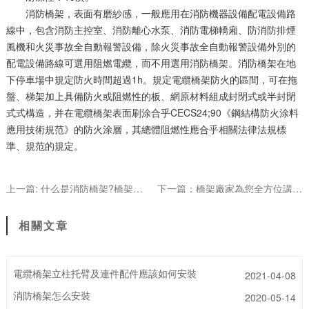
消防橋架，表面有磨紗感，一般應用在消防機器設備配電設備路
線中，包含消防主控室、消防離心水泵、消防電梯轎廂、防消防排煙
風機和火災事故全自動報警設備，除火災事故全自動報警設備外別的
配電設備路線可選用阻燃電纜，而不用選用消防橋架。消防橋架在地
下停車場中規定防火時間超過1h。規定電纜橋架防火的區間，可在拖
盤、梯架加上具備防火或阻燃性的板、網原材料組成封閉式或半封閉
式式構造，并在電纜橋架表面刷涂合乎CECS24;90《鋼結構防火涂料
應用技術規范》的防火涂層，其總體阻燃性應合乎相關法律法規標
準、規范的規定。
上一篇: 什么是消防橋架?橋架生產廠家全面講解
下一篇：橋架廠家為您全方位講解消防橋架
相關文章
電纜橋架立柱托臂及連件配件應該如何安裝
2021-04-08
消防橋架怎么安裝
2020-05-14