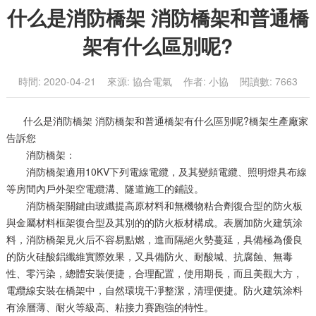
什么是消防橋架 消防橋架和普通橋
架有什么區別呢?
時間: 2020-04-21 來源: 協合電氣 作者: 小協 閱讀數: 7663
什么是消防橋架 消防橋架和普通橋架有什么區別呢?橋架生產廠家
告訴您
消防橋架：
消防橋架適用10KV下列電線電纜，及其變頻電纜、照明燈具布線
等房間內戶外架空電纜溝、隧道施工的鋪設。
消防橋架關鍵由玻纖提高原材料和無機物粘合劑復合型的防火板
與金屬材料框架復合型及其別的的防火板材構成。表層加防火建筑涂
料，消防橋架見火后不容易點燃，進而隔絕火勢蔓延，具備極為優良
的防火硅酸鋁纖維實際效果，又具備防火、耐酸堿、抗腐蝕、無毒
性、零污染，總體安裝便捷，合理配置，使用期長，而且美觀大方，
電纜線安裝在橋架中，自然環境干凈整潔，清理便捷。防火建筑涂料
有涂層薄、耐火等級高、粘接力賽跑強的特性。