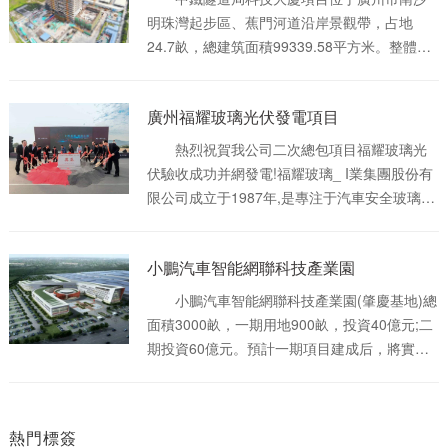
萬㎡，總投資超300億元，包含四大部分，分別
明珠灣起步區、蕉門河道沿岸景觀帶，占地
是健康方舟、粵港澳國際健康合作區、智慧健
24.7畝，總建筑面積99339.58平方米。整體建
康生活示范區、醫藥創新谷。 廣州國際醫
筑分為地下三層，地上二十二層，具備總部辦
藥港將全力構建線上線下、智慧智能、互聯互
公、賓館、隧道博物館、會議中心和地下車庫
通、共享利他的大健康產業生態圈。
廣州福耀玻璃光伏發電項目
等功能，致力于打造綠色節能、開放共享、5A
品質的現代化辦公空間。
熱烈祝賀我公司二次總包項目福耀玻璃光
伏驗收成功并網發電!福耀玻璃_ I業集團股份有
限公司成立于1987年,是專注于汽車安全玻璃和
工業技術玻璃領域的大型跨國集團，經過三十
余年的發展,福耀集團已成為全球**規模的汽車
小鵬汽車智能網聯科技產業園
玻璃專業供應商,產品得到全球**汽車制造企業
及主要汽車廠商的認證和選用，并被各大汽車
小鵬汽車智能網聯科技產業園(肇慶基地)總
制造企業評為“全球優秀供應商”。鄭州福耀玻璃
面積3000畝，一期用地900畝，投資40億元;二
有限公司作為福耀集團旗下的全資子公司,廠面
期投資60億元。預計一期項目建成后，將實現
積為12.5萬平方米,是全國**的大巴玻璃生產基
年產能20萬輛。該生產基地以發展新能源純電
地、全國轎車配件玻璃生產基地。
動汽車為核心，研發自動駕駛，集智能網聯大
數據平臺打造、汽車研發、零部件制造、供應
熱門標簽
鏈合作、整車生產、試制試驗、國際業務、汽