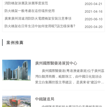
消防橋架涂層及涂層厚度規范
2020-04-21
防火橋架一般考慮在這些場所使用
2021-04-16
廣東廣州清遠消防防火電纜橋架安裝注意事項
2020-06-10
防火橋架在日常生活中如何使用呢?該怎樣保養?
2020-04-20
案例推薦
廣州國際醫藥港展貿中心
廣州國際醫藥港(粵港澳健康港)位于廣州荔
灣白鵝潭商圈，毗鄰珠江，由中國日化龍頭企
業立白集團控股主導建設， 是廣東省“建設中醫
藥強省”重點項目、廣州市“十三五”規劃重點項
目， [3] 是目前全國**通過**食品藥品監督管理
中鐵隧道局
局批準建設的醫藥商貿物流項目。 廣州國
際醫藥港總占地面積73公頃，總建筑面積約200
中鐵隧道局科技大廈項目位于廣州市南沙