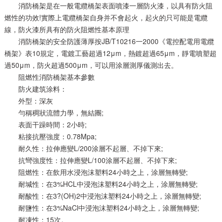
消防橋架是在一般電纜橋架表面噴漆一層防火漆，以具有防火阻
燃性的功效!實際上電纜橋架自身并不會起火，起火的只可能是電纜
線，防火漆所具有的防火阻燃性基本原理
消防橋架的安全防護薄厚按JB/T10216一2000《電控配電用電纜
橋架》表10規定，電鍍工藝超過12μm，熱鍍超過65μm，靜電噴塑超
過50μm，防火超過500μm，可以用涂層測厚儀測出去。
阻燃性消防橋架基本參數
防火建筑涂料：
外型：深灰
勻稱稠狀流體力學，無結團;
表面干躁時間：2小時;
粘接抗壓強度：0.78Mpa;
耐久性：拉伸應變L/200涂層不起層、不掉下來;
抗彎強度性：拉伸應變L/100涂層不起層、不掉下來;
阻燃性：在飲用水浸泡沫塑料24小時之上，涂層無轉變;
耐堿性：在3%HCL中浸泡沫塑料24小時之上，涂層無轉變;
耐酸性：在3?(OH)2中浸泡沫塑料24小時之上，涂層無轉變;
耐鹽性：在3%NaCl中浸泡沫塑料24小時之上，涂層無轉變;
耐凍性：15次。