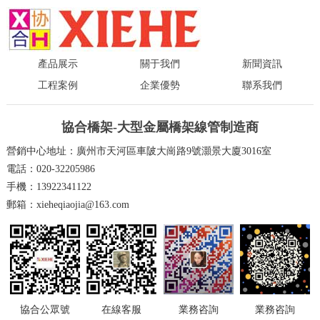
產品展示
關于我們
新聞資訊
工程案例
企業優勢
聯系我們
協合橋架-大型金屬橋架線管制造商
營銷中心地址：廣州市天河區車陂大崗路9號灝景大廈3016室
電話：020-32205986
手機：13922341122
郵箱：xieheqiaojia@163.com
在線客服
業務咨詢
業務咨詢
協合公眾號