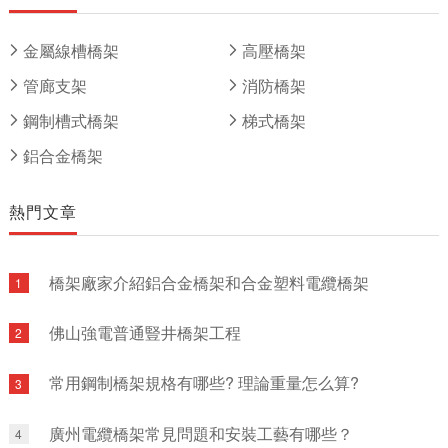
車服務貿易等多種業務為一體。
金屬線槽橋架
高壓橋架
管廊支架
消防橋架
鋼制槽式橋架
梯式橋架
鋁合金橋架
熱門文章
橋架廠家介紹鋁合金橋架和合金塑料電纜橋架
1
佛山強電普通豎井橋架工程
2
常用鋼制橋架規格有哪些? 理論重量怎么算?
3
廣州電纜橋架常見問題和安裝工藝有哪些？
4