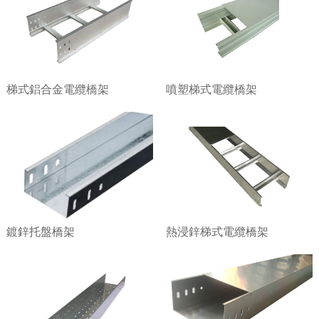
梯式鋁合金電纜橋架
噴塑梯式電纜橋架
鍍鋅托盤橋架
熱浸鋅梯式電纜橋架