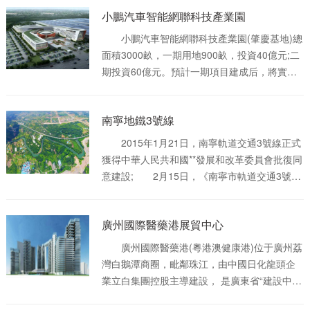
小鵬汽車智能網聯科技產業園
小鵬汽車智能網聯科技產業園(肇慶基地)總
面積3000畝，一期用地900畝，投資40億元;二
期投資60億元。預計一期項目建成后，將實現
年產能20萬輛。該生產基地以發展新能源純電
動汽車為核心，研發自動駕駛，集智能網聯大
南寧地鐵3號線
數據平臺打造、汽車研發、零部件制造、供應
鏈合作、整車生產、試制試驗、國際業務、汽
2015年1月21日，南寧軌道交通3號線正式
車服務貿易等多種業務為一體。
獲得中華人民共和國**發展和改革委員會批復同
意建設; 2月15日，《南寧市軌道交通3號線
工程(科園大道-平良立交)可行性研究報告》獲
廣西壯族自治區發改委批復; 5月22日，南
廣州國際醫藥港展貿中心
寧軌道交通3號線1期工程(科園大道-平樂大道)
初步設計正式獲廣西壯族自治區發改委批
廣州國際醫藥港(粵港澳健康港)位于廣州荔
復; 7月1日，南寧軌道交通3號線全面開工
灣白鵝潭商圈，毗鄰珠江，由中國日化龍頭企
建設 。 2016年1月31日，南寧軌道交通3號
業立白集團控股主導建設， 是廣東省“建設中醫
線**車站(慶歌路站)實現主體結構封頂; 4月
藥強省”重點項目、廣州市“十三五”規劃重點項
15日，南寧軌道交通3號線(慶歌路站)實現雙盾