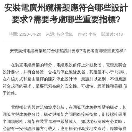
安裝電廣州纜橋架應符合哪些設計
要求?需要考慮哪些重要指標?
時間: 2020-04-20 來源: 協合電氣 作者: 小協 閱讀數: 419
安裝廣州電纜橋架應符合哪些設計要求?需要考慮哪些重要指標?
在裝置電纜橋架的時分，電纜敷設前停止外觀反省，電纜應契合
設計要求，并有合格證，合格后停止絕緣反省，其阻值不小于1兆歐，
在布線方式和路由選擇的陳列停止設計時，應該加以區別，不但應該
符合規范的要求，還要思索布線的安全性、可擴性、經濟性和美觀,便
于維修。
電纜橋架宜與建筑物坡度分歧，在圓弧形建筑物墻壁的橋架，其
圓弧宜與建筑物分歧，橋架與橋架之間用銜接板銜接，銜接螺栓采用
半圓頭螺栓，橋架在裝置進程中嚴禁載人，如現場狀況確有必要時，
必需有平安保證設備方可載人，應用橋架作為接地支線時，應將每層