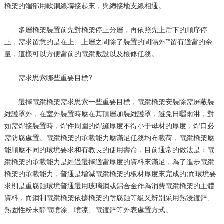
橋架的端部用軟銅線聯接起來，與總接地支線相通。
多層橋架裝置前先對橋架停止分層，再依照先上后下的順序停
止，需求留意的是在上、上層之間除了裝置的間隔外**留有適當的余
量，這樣可以方便當前的電纜敷設以及檢修任務。
需求思索哪些重要目標?
選擇電纜橋架需求思索一些重要目標，電纜橋架安裝除需屏蔽裝
維護罩外，在室外裝置時應在其頂層加裝維護罩，避免日曬雨淋，對
如需焊接裝置時，焊件周圍的焊縫厚度不得小于母材的厚度，焊口必
需防腐處置。電纜橋架的承載能力應滿足任務均布載荷，電纜橋架應
能順應不同的環境要求和有教長的使用壽命，目前通常的做法是：電
纜橋架的承載能力是經過選擇適當厚度的資料來滿足，為了進步電纜
橋架的承載能力，普通是增減電纜橋架的板材厚度來完成的;而環境要
求則是重腐蝕環境普通選用玻璃鋼或鋁合金作為消費電纜橋架的主體
資料，而鋼制電纜橋架依據橋架的耐腐蝕等級又辨別采用熱浸鍍鋅、
熱固性粉末靜電噴涂、噴漆、電鍍鋅等外表處置方式。