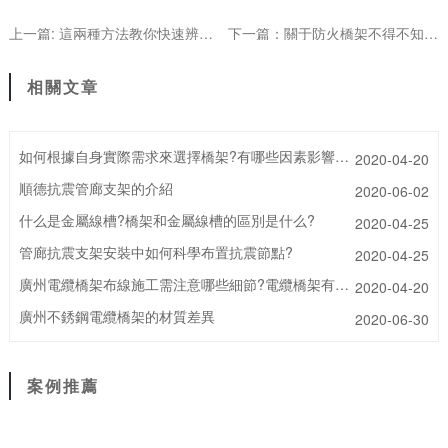
上一篇: 這兩種方法教你快速辨別優質電纜橋架，廣州電纜橋架電纜橋架的表面怎么樣防護呢，場地怎么選擇
下一篇：關于防火橋架不得不知道的事情
相關文章
如何根據自身實際需求來選擇橋架?有哪些因素影響橋架精度呢?
2020-04-20
順德抗震管廊支架的介紹
2020-06-02
什么是金屬線槽?橋架和金屬線槽的區別是什么?
2020-04-25
管廊抗震支架安裝中如何科學布置抗震節點?
2020-04-25
廣州電纜橋架布線施工需注意哪些細節?電纜橋架有哪些常見故障?
2020-04-20
廣州不銹鋼電纜橋架的材質差異
2020-06-30
案例推薦