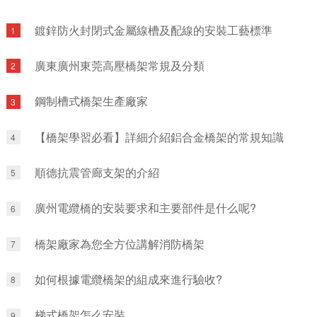
置23座車站，全部為地下車站;列車采用4動2拖
線快車停靠站。
6節編組B型車。
鍍鋅防火封閉式金屬線槽及配線的安裝工藝標準
1
廣東廣州東莞高壓橋架常規及分類
2
鋼制槽式橋架生產廠家
3
【橋架學習必看】詳細介紹鋁合金橋架的常規知識
4
順德抗震管廊支架的介紹
5
廣州電纜橋的安裝要求和主要部件是什么呢?
6
橋架廠家為您全方位講解消防橋架
7
如何根據電纜橋架的組成來進行驗收?
8
梯式橋架怎么安裝
9