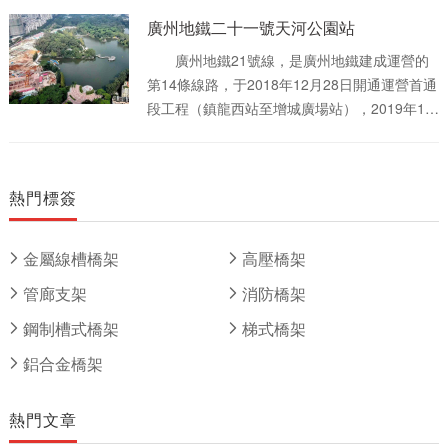
目， [3] 是目前全國**通過**食品藥品監督管理
構始發，進入盾構施工階段; 8月24日，南
廣州地鐵二十一號天河公園站
局批準建設的醫藥商貿物流項目。 廣州國
寧軌道交通3號線**盾構區間(廣西規劃館站—慶
際醫藥港總占地面積73公頃，總建筑面積約200
廣州地鐵21號線，是廣州地鐵建成運營的
歌路站區間左線)實現貫通; 10月29日，廣
萬㎡，總投資超300億元，包含四大部分，分別
第14條線路，于2018年12月28日開通運營首通
西規劃館站至慶歌路站區間右線順利貫通，南
是健康方舟、粵港澳國際健康合作區、智慧健
段工程（鎮龍西站至增城廣場站），2019年12
寧軌道交通3號線實現了**區間雙線貫通; 11
康生活示范區、醫藥創新谷。 廣州國際醫
月20日開通后通段工程（員村站至鎮龍西站）
月28日，南寧軌道交通3號線市博物館站全部附
藥港將全力構建線上線下、智慧智能、互聯互
[1] ，標志色為深藍色。 廣州地鐵21號線，
屬結構(4個出入口、2個風亭)完成，標志著全線
通、共享利他的大健康產業生態圈。
線路起于員村站，自西向東貫穿天河區、黃埔
第1個車站的附屬工程完工 。 概況： 南
熱門標簽
區和增城區， [2] 貫穿東部新城區域，止于增
寧軌道交通3號線(Nanning Rail Transit Metro
城廣場站，大致呈“廠字形”走向。 截至
Line 3)，是中國廣西壯族自治區南寧市第三條
2019年12月，廣州地鐵21號線線路全長61.6千
金屬線槽橋架
高壓橋架
建成運營的軌道交通線路，于2019年6月6日開
米，其中地上段為14.7千米，穿山隧道6.8千
通試運營，標志色為錦繡紫(錦繡邕城) 。
管廊支架
消防橋架
米，地下段為40.1千米；共設置21座車站，其
南寧軌道交通3號線是聯系江北與五象新區之間
中地下站17座、高架站4座；采用6節編組B型
鋼制槽式橋架
梯式橋架
的骨干線，主線起于科園大道站，途經西鄉塘
列車。 天河公園站是廣州地鐵21號線，未
區、興寧區、青秀區、良慶區，止于平良立交
鋁合金橋架
來廣州地鐵11號線和廣州地鐵13號線的車站，
站，大致呈“倒L字”走向 。 南寧軌道交通3
位于天河區黃埔大道與天府路-員村二橫路十字
號線一期是聯系江北與五象新區之間的骨干
熱門文章
路口東北側的地底，是亞洲**的地下地鐵車站。
線，主線起于科園大道站，全部為地下線;共設
車站于2019年12月20日正式啟用。車站為21號